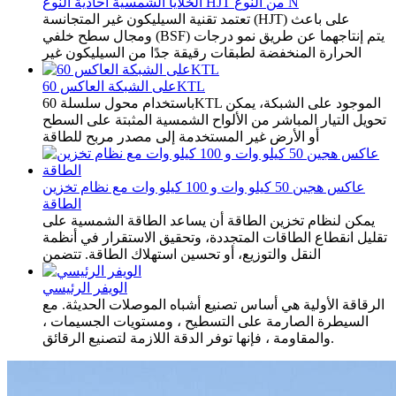
الخلايا الشمسية أحادية النوع HJT من النوع N
تعتمد تقنية السيليكون غير المتجانسة (HJT) على باعث
ومجال سطح خلفي (BSF) يتم إنتاجهما عن طريق نمو درجات
الحرارة المنخفضة لطبقات رقيقة جدًا من السيليكون غير
على الشبكة العاكس 60KTL
باستخدام محول سلسلة 60KTL الموجود على الشبكة، يمكن
تحويل التيار المباشر من الألواح الشمسية المثبتة على السطح
أو الأرض غير المستخدمة إلى مصدر مربح للطاقة
عاكس هجين 50 كيلو وات و 100 كيلو وات مع نظام تخزين
الطاقة
يمكن لنظام تخزين الطاقة أن يساعد الطاقة الشمسية على
تقليل انقطاع الطاقات المتجددة، وتحقيق الاستقرار في أنظمة
النقل والتوزيع، أو تحسين استهلاك الطاقة. تتضمن
الويفر الرئيسي
الرقاقة الأولية هي أساس تصنيع أشباه الموصلات الحديثة. مع
السيطرة الصارمة على التسطيح ، ومستويات الجسيمات ،
والمقاومة ، فإنها توفر الدقة اللازمة لتصنيع الرقائق.