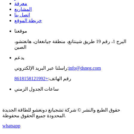
معرفة
المشاريع
اتصل بنا
خريطة الموقع
موقعنا
البرج 1، رقم 19 طريق شينتانغ، منطقة جيانغغان، هانغتشو،
الصين
يدعم
info@dsneg.com
راسلنا عبر البريد الإلكتروني:
رقم الهاتف:
+8618158121992
ساعات الجدول الزمني
08 صباحًا - 09مساءً
الاثنين - الجمعة
حقوق الطبع والنشر © شركة تشجيانغ دونغشو للطاقة الجديدة
المحدودة جميع الحقوق محفوظة.
whatsapp