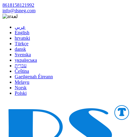
8618158121992
info@dsneg.com
لغة
عربي
English
hrvatski
Türkçe
dansk
Svenska
українська
עברית
Čeština
Gaeilgenah Éireann
Melayu
Norsk
Polski