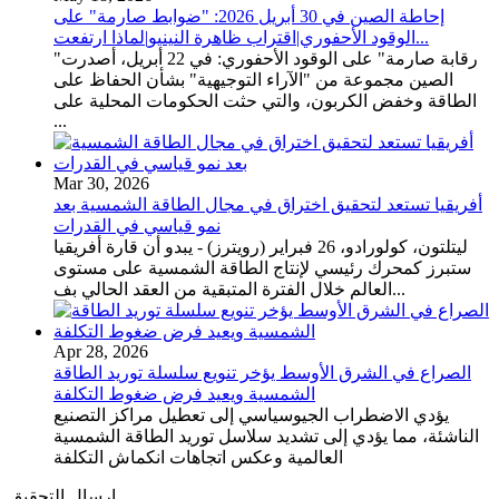
إحاطة الصين في 30 أبريل 2026: "ضوابط صارمة" على
الوقود الأحفوري|اقتراب ظاهرة النينيو|لماذا ارتفعت...
"رقابة صارمة" على الوقود الأحفوري: في 22 أبريل، أصدرت
الصين مجموعة من "الآراء التوجيهية" بشأن الحفاظ على
الطاقة وخفض الكربون، والتي حثت الحكومات المحلية على
...
Mar 30, 2026
أفريقيا تستعد لتحقيق اختراق في مجال الطاقة الشمسية بعد
نمو قياسي في القدرات
ليتلتون، كولورادو، 26 فبراير (رويترز) - يبدو أن قارة أفريقيا
ستبرز كمحرك رئيسي لإنتاج الطاقة الشمسية على مستوى
العالم خلال الفترة المتبقية من العقد الحالي بف...
Apr 28, 2026
الصراع في الشرق الأوسط يؤخر تنويع سلسلة توريد الطاقة
الشمسية ويعيد فرض ضغوط التكلفة
يؤدي الاضطراب الجيوسياسي إلى تعطيل مراكز التصنيع
الناشئة، مما يؤدي إلى تشديد سلاسل توريد الطاقة الشمسية
العالمية وعكس اتجاهات انكماش التكلفة
إرسال التحقيق